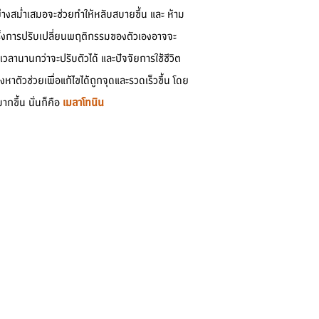
งสม่ำเสมอจะช่วยทำให้หลับสบายขึ้น และ ห้าม
ั้งการปรับเปลี่ยนพฤติกรรมของตัวเองอาจจะ
วลานานกว่าจะปรับตัวได้ และปัจจัยการใช้ชีวิต
าตัวช่วยเพื่อแก้ไขได้ถูกจุดและรวดเร็วขึ้น โดย
ขึ้น นั่นก็คือ
 เมลาโทนิน