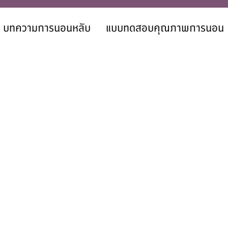
บทความการนอนหลับ
แบบทดสอบคุณภาพการนอน