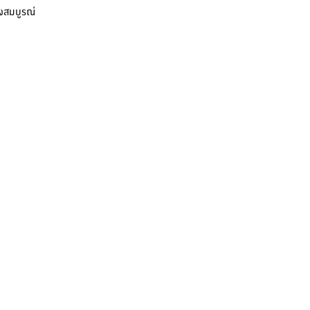
างสมบูรณ์ 