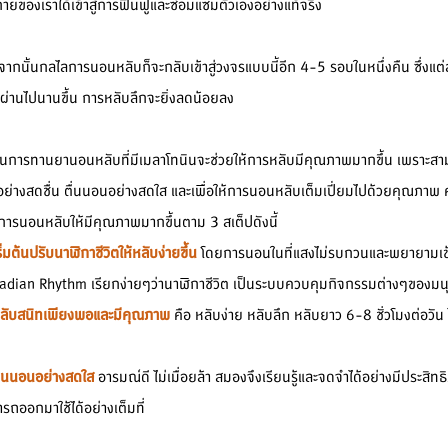
กายของเราได้เข้าสู่การฟิ้นฟูและซ่อมแซมตัวเองอย่างแท้จริง
จากนั้นกลไลการนอนหลับก็จะกลับเข้าสู่วงจรแบบนี้อีก 4-5 รอบในหนึ่งคืน ซึ่ง
่านไปนานขึ้น การหลับลึกจะยิ่งลดน้อยลง 
ั้นการทานยานอนหลับที่มีเมลาโทนินจะช่วยให้การหลับมีคุณภาพมากขึ้น เพราะสามา
อย่างสดชื่น ตื่นนอนอย่างสดใส และเพื่อให้การนอนหลับเต็มเปี่ยมไปด้วยคุณภา
ารนอนหลับให้มีคุณภาพมากขึ้นตาม 3 สเต็ปดังนี้ 
ริ่มต้นปรับนาฬิกาชีวิตให้หลับง่ายขึ้น
 โดยการนอนในที่แสงไม่รบกวนและพยายามเข้า
adian Rhythm เรียกง่ายๆว่านาฬิกาชีวิต เป็นระบบควบคุมกิจกรรมต่างๆของมนุษ
หลับสนิทเพียงพอและมีคุณภาพ
 คือ หลับง่าย หลับลึก หลับยาว 6-8 ชั่วโมงต่อวั
ื่นนอนอย่างสดใส
 อารมณ์ดี ไม่เมื่อยล้า สมองจึงเรียนรู้และจดจำได้อย่างมีประส
รถออกมาใช้ได้อย่างเต็มที่ 