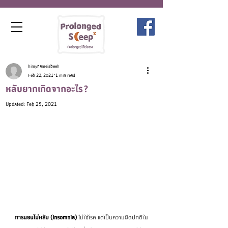
himynameisbeeh
Feb 22, 2021
1 min read
หลับยากเกิดจากอะไร?
Updated:
Feb 25, 2021
การนอนไม่หลับ (Insomnia)
 ไม่ใช่โรค แต่เป็นความผิดปกติใน