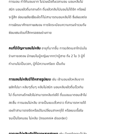
การนอน ทำให้นอนยาก ไม่ง่วงเมื่อถึงเวลานอน นอนหลับไม่
สนิท นอนแล้วตื่นกลางดึก ตื่นแล้วกลับไปนอนไม่ได้อีก หรือแม้
จะรู้สึก อ่อนเพลียเพียงใดก็ไม่สามารถนอนหลับได้ ซึ่งส่งผลต่อ
การพัฒนาศักยภาพสมอง การจัดระเบียบความทรงจำรวมถึง
ซ่อมแซมส่วนที่สึกหรอของร่างกาย
คนที่มีปัญหานอนไม่หลับ
อายุที่มากขึ้น การผลิตเมลาโทนินใน
ร่างกายลดลง มักพบในผู้หญิงมากกว่าผู้ชาย ถึง 2 ใน 3 ผู้ที่
ทำงานไม่เป็นเวลา, ผู้ที่มีความเครียด เป็นต้น
การนอนไม่หลับมีได้หลายรูปแบบ
เช่น เข้านอนแล้วหลับยาก
พลิกไปมา หลับๆตื่นๆ หลับไม่สนิท นอนหลับแล้วตื่นเร็วเกิน
ไป ตื่นกลางดึกแล้วไม่สามารถหลับต่อได้ ตื่นนอนมาตอนเช้าไม่
สดชื่น การนอนไม่หลับ อาจเป็นแบบชั่วคราว ที่สามารถหายได้
เองถ้าสามารถขจัดหรือปรับเปลี่ยนสาเหตุได้ หรือแบบเรื้อรัง 
จนเป็นโรคนอน ไม่หลับ (Insomnia disorder) 
การนอนไม่หลับเกิดได้จากหลายสาเหตุ
เช่น มีพฤติกรรมไม่ส่ง